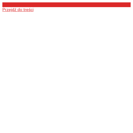
Przejdź do treści
Ochotnicza
Straż Pożarna
w Łukówcu