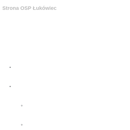
Strona OSP Łukówiec
Strona
OSP
O nas
Zarząd OSP