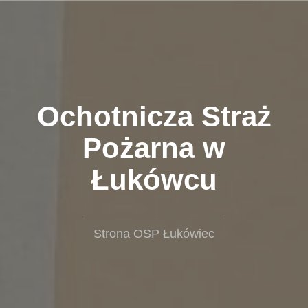
Przejdź
do
treści
Ochotnicza Straż
Pożarna w
Łukówcu
Strona OSP Łukówiec