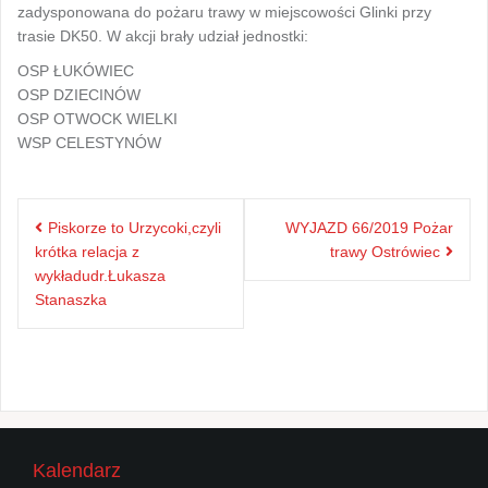
zadysponowana do pożaru trawy w miejscowości Glinki przy
trasie DK50. W akcji brały udział jednostki:
OSP ŁUKÓWIEC
OSP DZIECINÓW
OSP OTWOCK WIELKI
WSP CELESTYNÓW
Nawigacja
Piskorze to Urzycoki,czyli
WYJAZD 66/2019 Pożar
wpisu
krótka relacja z
trawy Ostrówiec
wykładudr.Łukasza
Stanaszka
Kalendarz