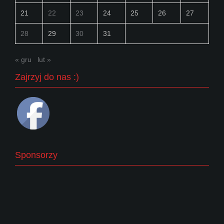
21
22
23
24
25
26
27
28
29
30
31
« gru
lut »
Zajrzyj do nas :)
Sponsorzy