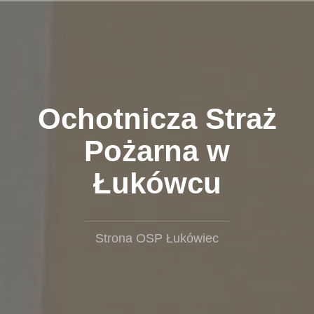
Przejdź
do
treści
Ochotnicza Straż
Pożarna w
Łukówcu
Strona OSP Łukówiec