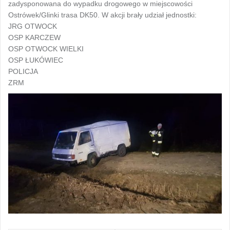
zadysponowana do wypadku drogowego w miejscowości
Ostrówek/Glinki trasa DK50. W akcji brały udział jednostki:
JRG OTWOCK
OSP KARCZEW
OSP OTWOCK WIELKI
OSP ŁUKÓWIEC
POLICJA
ZRM