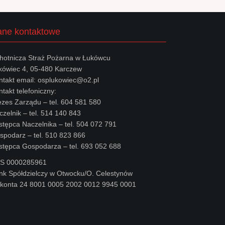
ne kontaktowe
hotnicza Straż Pożarna w Łukówcu
kówiec 4, 05-480 Karczew
ntakt email: osplukowiec@o2.pl
takt telefoniczny:
ezes Zarządu – tel. 604 581 580
czelnik – tel. 514 140 843
stępca Naczelnika – tel. 504 072 791
spodarz – tel. 510 823 866
stępca Gospodarza – tel. 693 052 688
S 0000285961
nk Spółdzielczy w Otwocku/O. Celestynów
 konta 24 8001 0005 2002 0012 9945 0001