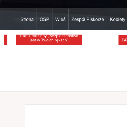
Strona
OSP
Wieś
Zespół Piskorze
Kobiety
Piknik rodzinny „Bezpieczeństwo
jest w Twoich rękach”
ZAWIA