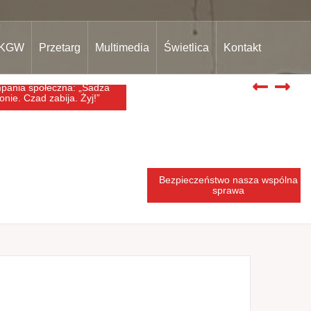
KGW
Przetarg
Multimedia
Świetlica
Kontakt
a społeczna: „Sadza
Bezpieczeństwo nasza wspólna
. Czad zabija. Żyj!”
sprawa