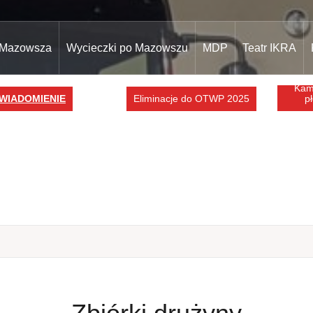
 Mazowsza
Wycieczki po Mazowszu
MDP
Teatr IKRA
Kampani
DOMIENIE
Eliminacje do OTWP 2025
płonie