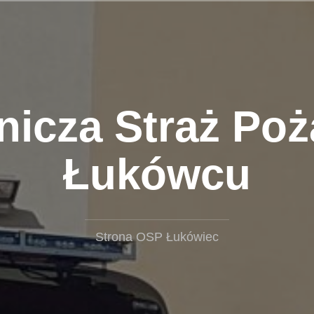
nicza Straż Poż
Łukówcu
Strona OSP Łukówiec