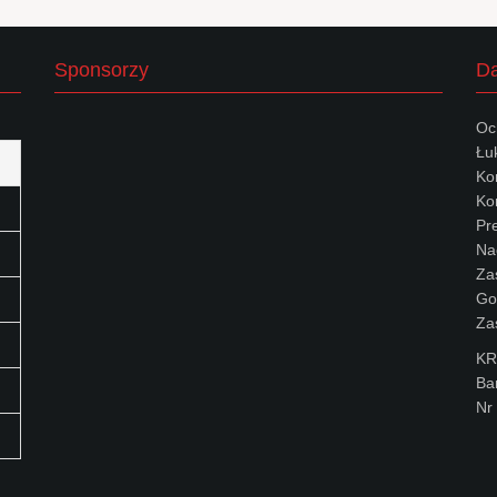
Sponsorzy
Da
Oc
Łu
Ko
Kon
Pr
Na
Za
Go
Za
KR
Ba
Nr