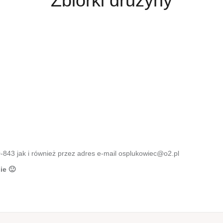
Zbiórki drużyny
-843 jak i również przez adres e-mail osplukowiec@o2.pl
ie 🙂