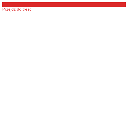
Przejdź do treści
Ochotnicza
Straż Pożarna
w Łukówcu