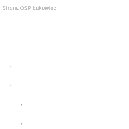
Strona OSP Łukówiec
Strona
OSP
O nas
Zarząd OSP