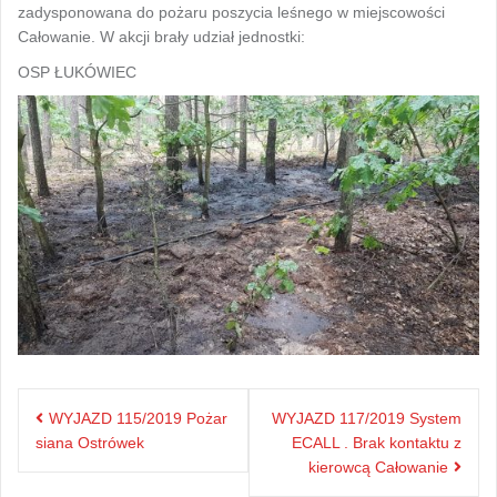
zadysponowana do pożaru poszycia leśnego w miejscowości
Całowanie. W akcji brały udział jednostki:
OSP ŁUKÓWIEC
Nawigacja
WYJAZD 115/2019 Pożar
WYJAZD 117/2019 System
wpisu
siana Ostrówek
ECALL . Brak kontaktu z
kierowcą Całowanie