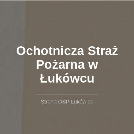
Przejdź
do
treści
Ochotnicza Straż
Pożarna w
Łukówcu
Strona OSP Łukówiec