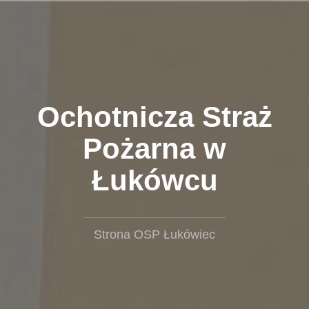
Przejdź
do
treści
Ochotnicza Straż
Pożarna w
Łukówcu
Strona OSP Łukówiec