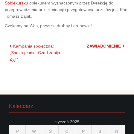
Sobiekursku
opiekunem wyznaczonym przez Dyrekcję do
przeprowadzenia pre-eliminacji i przygotowania uczniów jest Pan
Tomasz
Bąbik.
Czekamy na Was, przyszłe druhny i druhowie!
Nawigacja
Kampania społeczna:
ZAWIADOMIENIE
wpisu
„Sadza płonie. Czad zabija.
Żyj!”
Kalendarz
styczeń 2025
P
W
Ś
C
P
S
N