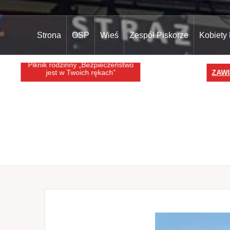
Strona
OSP
Wieś
Zespół Piskorze
Kobiety
Piknik rodzinny „Bezpieczeństwo
jest w Twoich rękach”
ZAWIA