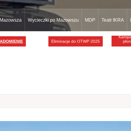
 Mazowsza
Wycieczki po Mazowszu
MDP
Teatr IKRA
Kampani
DOMIENIE
Eliminacje do OTWP 2025
płonie