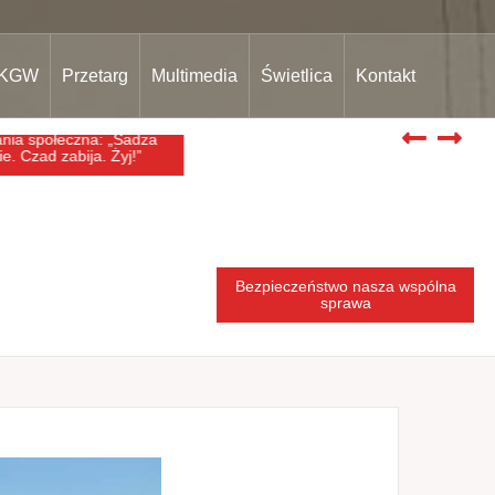
KGW
Przetarg
Multimedia
Świetlica
Kontakt
a społeczna: „Sadza
Bezpieczeństwo nasza wspólna
. Czad zabija. Żyj!”
sprawa