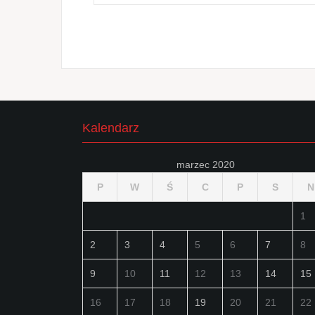
wpisu
Kalendarz
marzec 2020
P
W
Ś
C
P
S
N
1
2
3
4
5
6
7
8
9
10
11
12
13
14
15
16
17
18
19
20
21
22