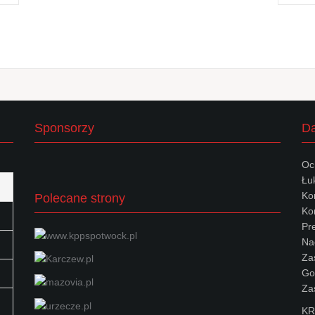
Sponsorzy
Da
Oc
Łu
Ko
Polecane strony
Kon
Pr
Na
Za
Go
Za
KR