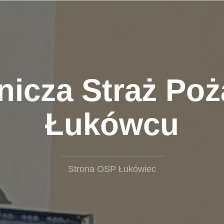
nicza Straż Poż
Łukówcu
Strona OSP Łukówiec