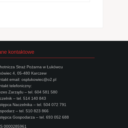
ne kontaktowe
hotnicza Straż Pożarna w Łukówcu
kówiec 4, 05-480 Karczew
ntakt email: osplukowiec@o2.pl
takt telefoniczny:
ezes Zarządu – tel. 604 581 580
czelnik – tel. 514 140 843
stępca Naczelnika – tel. 504 072 791
spodarz – tel. 510 823 866
stępca Gospodarza – tel. 693 052 688
S 0000285961