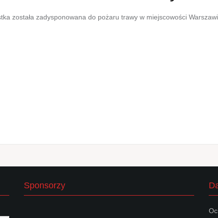
tka została zadysponowana do pożaru trawy w miejscowości Warszawice 
Sponsorzy
Da
Oc