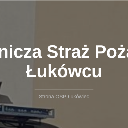
nicza Straż Poż
Łukówcu
Strona OSP Łukówiec