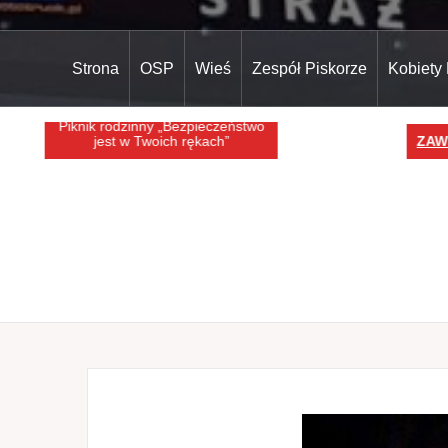
Strona
OSP
Wieś
Zespół Piskorze
Kobiety
Piknik rodzinny „Bezpieczeństwo
jest w Twoich rękach”
ZAWIA