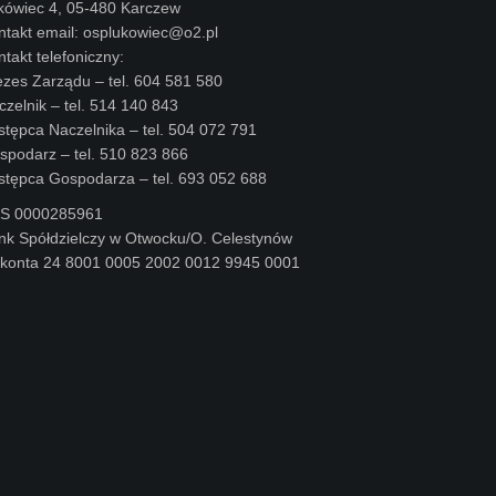
kówiec 4, 05-480 Karczew
ntakt email: osplukowiec@o2.pl
takt telefoniczny:
ezes Zarządu – tel. 604 581 580
czelnik – tel. 514 140 843
stępca Naczelnika – tel. 504 072 791
spodarz – tel. 510 823 866
stępca Gospodarza – tel. 693 052 688
S 0000285961
nk Spółdzielczy w Otwocku/O. Celestynów
 konta 24 8001 0005 2002 0012 9945 0001