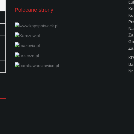
Łu
Ko
Polecane strony
Kon
Pr
Na
Za
Go
Za
KR
Ba
Nr