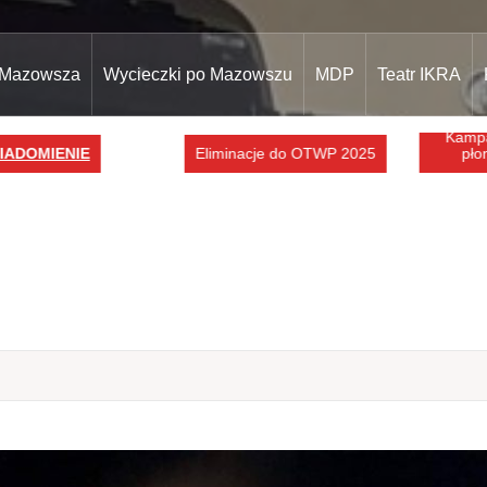
 Mazowsza
Wycieczki po Mazowszu
MDP
Teatr IKRA
Kampani
DOMIENIE
Eliminacje do OTWP 2025
płonie