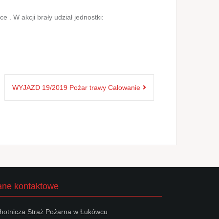
. W akcji brały udział jednostki:
WYJAZD 19/2019 Pożar trawy Całowanie
ne kontaktowe
hotnicza Straż Pożarna w Łukówcu