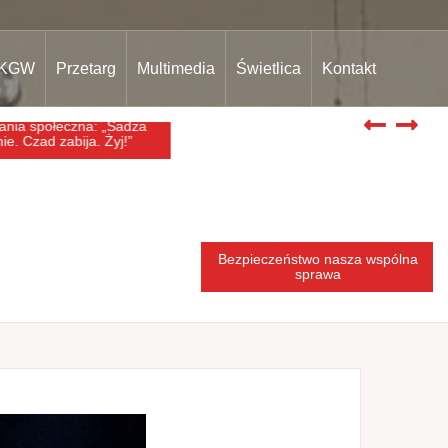
KGW
Przetarg
Multimedia
Świetlica
Kontakt
a społeczna: „Sadza
Bezpieczeństwo nasza wspólna
. Czad zabija. Żyj!”
sprawa