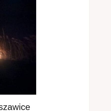
szawice