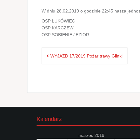
W dniu 28.02.2019 o godzinie 22:45 nasza jednos
OSP ŁUKÓWIEC
OSP KARCZEW
OSP SOBIENIE JEZIOR
Nawigacja
WYJAZD 17/2019 Pożar trawy Glinki
wpisu
Kalendarz
marzec 2019