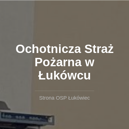
Przejdź
do
treści
Ochotnicza Straż
Pożarna w
Łukówcu
Strona OSP Łukówiec