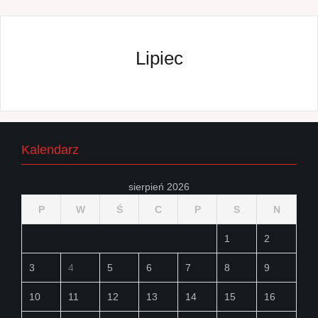
Lipiec
Kalendarz
sierpień 2026
P
W
Ś
C
P
S
N
1
2
3
4
5
6
7
8
9
10
11
12
13
14
15
16