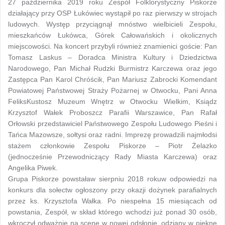
27 października 2019 roku Zespół Folklorystyczny Piskorze
działający przy OSP Łukówiec wystąpił po raz pierwszy w strojach
ludowych. Występ przyciągnął mnóstwo wielbicieli Zespołu,
mieszkańców Łukówca, Górek Całowańskich i okolicznych
miejscowości. Na koncert przybyli również znamienici goście: Pan
Tomasz Laskus – Doradca Ministra Kultury i Dziedzictwa
Narodowego, Pan Michał Rudzki Burmistrz Karczewa oraz jego
Zastępca Pan Karol Chróścik
, Pan Mariusz Zabrocki Komendant
Powiatowej Państwowej Straży Pożarnej w Otwocku, Pani Anna
FeliksKustosz Muzeum Wnętrz w Otwocku Wielkim, Ksiądz
Krzysztof Wałek Proboszcz Parafii Warszawice, Pan Rafał
Orłowski przedstawiciel Państwowego Zespołu Ludowego Pieśni i
Tańca Mazowsze, sołtysi oraz radni. Imprezę prowadzili najmłodsi
stażem członkowie Zespołu Piskorze – Piotr Żelazko
(jednocześnie Przewodniczący Rady Miasta Karczewa) oraz
Angelika Piwek.
Grupa Piskorze powstaław sierpniu 2018 rokuw odpowiedzi na
konkurs dla sołectw ogłoszony przy okazji dożynek parafialnych
przez ks. Krzysztofa Wałka. Po niespełna 15 miesiącach od
powstania, Zespół, w skład którego wchodzi już ponad 30 osób,
wkroczył odważnie na scenę w nowej odsłonie, odziany w piękne