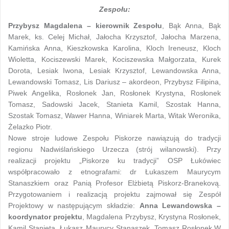
Zespołu:
Przybysz Magdalena – kierownik Zespołu
, Bąk Anna, Bąk
Marek, ks. Celej Michał, Jałocha Krzysztof, Jałocha Marzena,
Kamińska Anna, Kieszkowska Karolina, Kloch Ireneusz, Kloch
Wioletta, Kociszewski Marek, Kociszewska Małgorzata, Kurek
Dorota, Lesiak Iwona, Lesiak Krzysztof, Lewandowska Anna,
Lewandowski Tomasz, Lis Dariusz – akordeon, Przybysz Filipina,
Piwek Angelika, Rosłonek Jan, Rosłonek Krystyna, Rosłonek
Tomasz, Sadowski Jacek, Stanieta Kamil, Szostak Hanna,
Szostak Tomasz, Wawer Hanna, Winiarek Marta, Witak Weronika,
Żelazko Piotr.
Nowe stroje ludowe Zespołu Piskorze nawiązują do tradycji
regionu Nadwiślańskiego Urzecza (strój wilanowski). Przy
realizacji projektu „Piskorze ku tradycji” OSP Łukówiec
współpracowało z etnografami: dr Łukaszem Maurycym
Stanaszkiem oraz Panią Profesor Elżbietą Piskorz-Branekovą.
Przygotowaniem i realizacją projektu zajmował się Zespół
Projektowy w następującym składzie:
Anna Lewandowska –
koordynator projektu
, Magdalena Przybysz, Krystyna Rosłonek,
Kamil Stanieta, Łukasz Maurycy Stanaszek, Tomasz Rosłonek.W