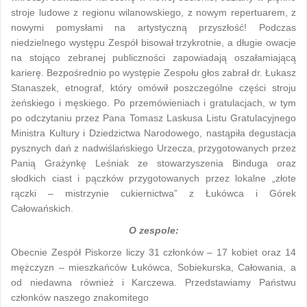
stroje ludowe z regionu wilanowskiego, z nowym repertuarem, z
nowymi pomysłami na artystyczną przyszłość! Podczas
niedzielnego występu Zespół bisował trzykrotnie, a długie owacje
na stojąco zebranej publiczności zapowiadają oszałamiającą
karierę. Bezpośrednio po występie Zespołu głos zabrał dr. Łukasz
Stanaszek, etnograf, który omówił poszczególne części stroju
żeńskiego i męskiego. Po przemówieniach i gratulacjach, w tym
po odczytaniu przez Pana Tomasz Laskusa Listu Gratulacyjnego
Ministra Kultury i Dziedzictwa Narodowego, nastąpiła degustacja
pysznych dań z nadwiślańskiego Urzecza, przygotowanych przez
Panią Grażynkę Leśniak ze stowarzyszenia Binduga oraz
słodkich ciast i pączków przygotowanych przez lokalne „złote
rączki – mistrzynie cukiernictwa” z Łukówca i Górek
Całowańskich.
O zespole:
Obecnie Zespół Piskorze liczy 31 członków – 17 kobiet oraz 14
mężczyzn – mieszkańców Łukówca, Sobiekurska, Całowania, a
od niedawna również i Karczewa. Przedstawiamy Państwu
członków naszego znakomitego