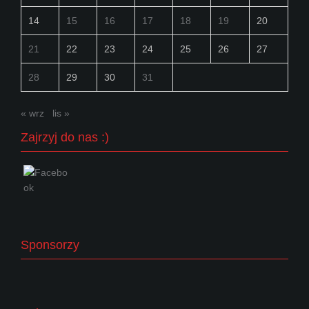
14
15
16
17
18
19
20
21
22
23
24
25
26
27
28
29
30
31
« wrz
lis »
Zajrzyj do nas :)
Sponsorzy