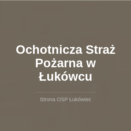
Przejdź
do
treści
Ochotnicza Straż
Pożarna w
Łukówcu
Strona OSP Łukówiec