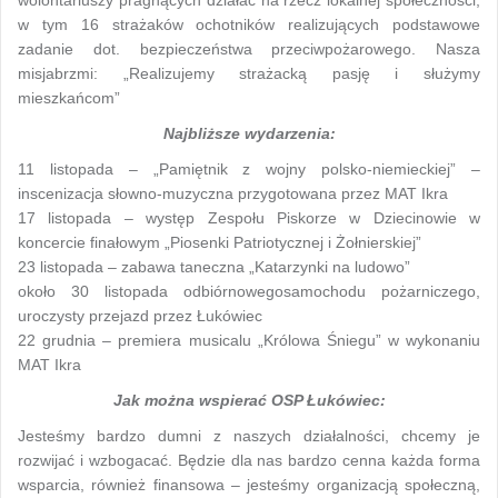
wolontariuszy pragnących działać na rzecz lokalnej społeczności,
w tym 16 strażaków ochotników realizujących podstawowe
zadanie dot. bezpieczeństwa przeciwpożarowego. Nasza
misjabrzmi: „Realizujemy strażacką pasję i służymy
mieszkańcom”
Najbliższe wydarzenia:
11 listopada – „Pamiętnik z wojny polsko-niemieckiej” –
inscenizacja słowno-muzyczna przygotowana przez MAT Ikra
17 listopada – występ Zespołu Piskorze w Dziecinowie w
koncercie finałowym „Piosenki Patriotycznej i Żołnierskiej”
23 listopada – zabawa taneczna „Katarzynki na ludowo”
około 30 listopada odbiórnowegosamochodu pożarniczego,
uroczysty przejazd przez Łukówiec
22 grudnia – premiera musicalu „Królowa Śniegu” w wykonaniu
MAT Ikra
Jak można wspierać OSP Łukówiec:
Jesteśmy bardzo dumni z naszych działalności, chcemy je
rozwijać i wzbogacać. Będzie dla nas bardzo cenna każda forma
wsparcia, również finansowa – jesteśmy organizacją społeczną,