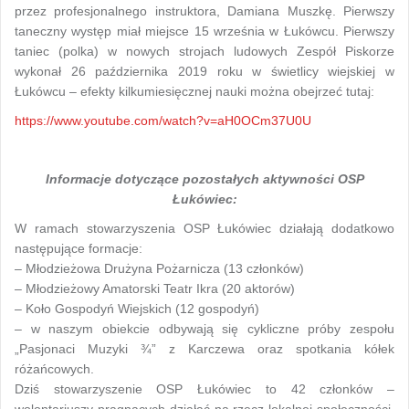
przez profesjonalnego instruktora, Damiana Muszkę. Pierwszy
taneczny występ miał miejsce 15 września w Łukówcu. Pierwszy
taniec (polka) w nowych strojach ludowych Zespół Piskorze
wykonał 26 października 2019 roku w świetlicy wiejskiej w
Łukówcu – efekty kilkumiesięcznej nauki można obejrzeć tutaj:
https://www.youtube.com/watch?v=aH0OCm37U0U
Informacje dotyczące pozostałych aktywności OSP
Łukówiec:
W ramach stowarzyszenia OSP Łukówiec działają dodatkowo
następujące formacje:
– Młodzieżowa Drużyna Pożarnicza (13 członków)
– Młodzieżowy Amatorski Teatr Ikra (20 aktorów)
– Koło Gospodyń Wiejskich (12 gospodyń)
– w naszym obiekcie odbywają się cykliczne próby zespołu
„Pasjonaci Muzyki ¾” z Karczewa oraz spotkania kółek
różańcowych.
Dziś stowarzyszenie OSP Łukówiec to 42 członków –