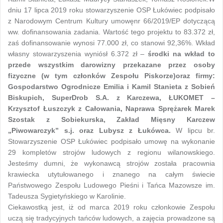
dniu 17 lipca 2019 roku stowarzyszenie OSP Łukówiec podpisało
z Narodowym Centrum Kultury umowęnr 66/2019/EP dotyczącą
ww. dofinansowania zadania. Wartość tego projektu to 83.372 zł,
zaś dofinansowanie wynosi 77.000 zł, co stanowi 92,36%. Wkład
własny stowarzyszenia wyniósł 6.372 zł –
środki na wkład to
przede wszystkim darowizny przekazane przez osoby
fizyczne (w tym członków Zespołu Piskorze)oraz firmy:
Gospodarstwo Ogrodnicze Emilia i Kamil Stanieta z Sobień
Biskupich, SuperDrob S.A. z Karczewa, ŁUKOMET –
Krzysztof Łuszczyk z Całowania, Naprawa Sprężarek Marek
Szostak z Sobiekurska, Zakład Mięsny Karczew
„Piwowarczyk” s.j. oraz Lubysz z Łukówca.
W lipcu br.
Stowarzyszenie OSP Łukówiec podpisało umowę na wykonanie
29 kompletów strojów ludowych z regionu wilanowskiego.
Jesteśmy dumni, że wykonawcą strojów została pracownia
krawiecka utytułowanego i znanego na całym świecie
Państwowego Zespołu Ludowego Pieśni i Tańca Mazowsze im.
Tadeusza Sygietyńskiego w Karolinie.
Ciekawostką jest, iż od marca 2019 roku członkowie Zespołu
uczą się tradycyjnych tańców ludowych, a zajęcia prowadzone są