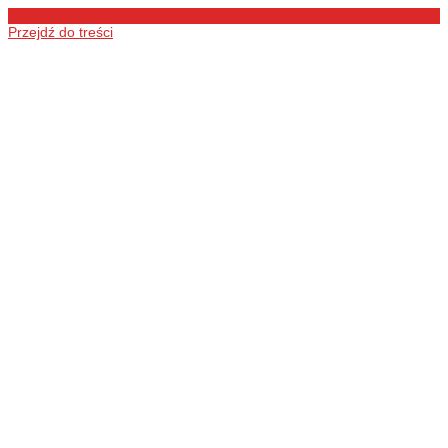
Przejdź do treści
Ochotnicza
Straż Pożarna
w Łukówcu