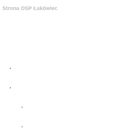
Strona OSP Łukówiec
Strona
OSP
O nas
Zarząd OSP