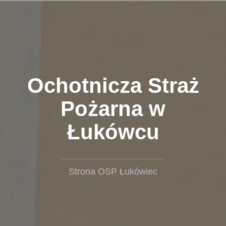
Przejdź
do
treści
Ochotnicza Straż
Pożarna w
Łukówcu
Strona OSP Łukówiec