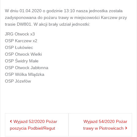
W dniu 01.04.2020 o godzinie 13:10 nasza jednostka została
zadysponowana do pożaru trawy w miejscowości Karczew przy
trasie DW801. W akcji brały udział jednostki:
JRG Otwock x3
OSP Karczew x2
OSP Łukówiec
OSP Otwock Wielki
OSP Świdry Małe
OSP Otwock Jabłonna
OSP Wólka Mlądzka
OSP Józefów
Nawigacja
Wyjazd 52/2020 Pożar
Wyjazd 54/2020 Pożar
wpisu
poszycia Podbiel/Regut
trawy w Piotrowicach