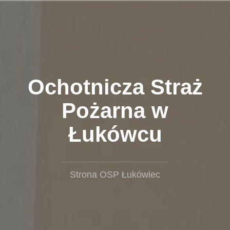
Przejdź
do
treści
Ochotnicza Straż
Pożarna w
Łukówcu
Strona OSP Łukówiec