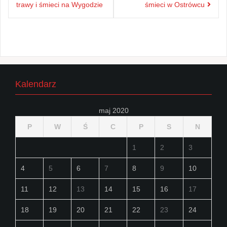
wpisu
trawy i śmieci na Wygodzie
śmieci w Ostrówcu
Kalendarz
maj 2020
P
W
Ś
C
P
S
N
1
2
3
4
5
6
7
8
9
10
11
12
13
14
15
16
17
18
19
20
21
22
23
24