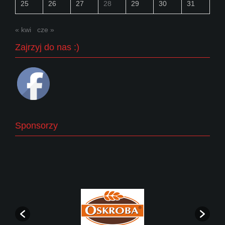
25
26
27
28
29
30
31
« kwi
cze »
Zajrzyj do nas :)
Sponsorzy