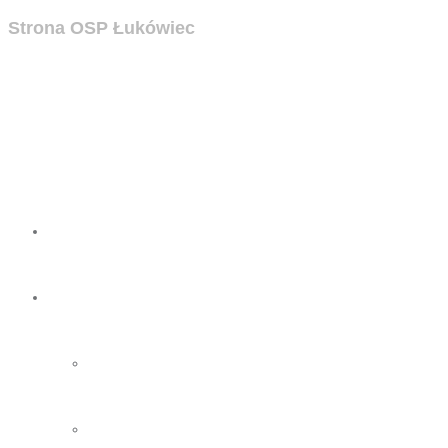
Strona OSP Łukówiec
Strona
OSP
O nas
Zarząd OSP