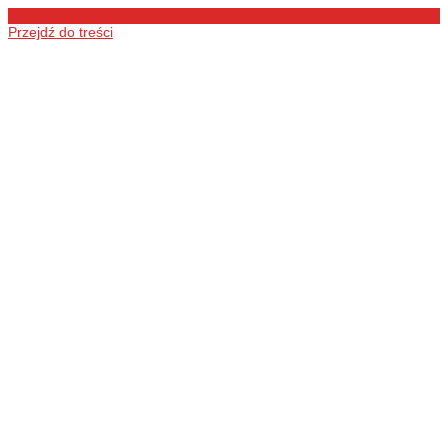
Przejdź do treści
Ochotnicza
Straż Pożarna
w Łukówcu