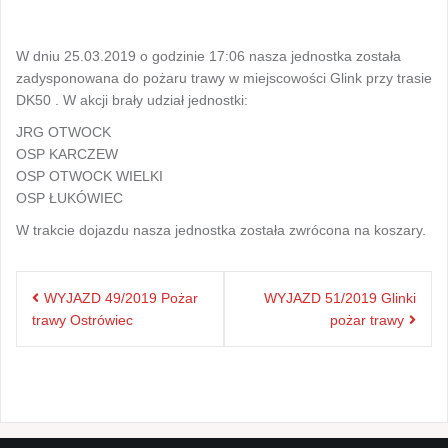
W dniu 25.03.2019 o godzinie 17:06 nasza jednostka została
zadysponowana do pożaru trawy w miejscowości Glink przy trasie
DK50 . W akcji brały udział jednostki:
JRG OTWOCK
OSP KARCZEW
OSP OTWOCK WIELKI
OSP ŁUKÓWIEC
W trakcie dojazdu nasza jednostka została zwrócona na koszary.
Nawigacja
WYJAZD 49/2019 Pożar
WYJAZD 51/2019 Glinki
wpisu
trawy Ostrówiec
pożar trawy