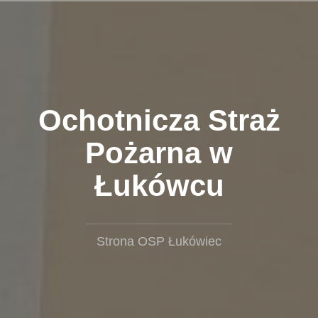
Przejdź
do
treści
Ochotnicza Straż
Pożarna w
Łukówcu
Strona OSP Łukówiec