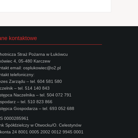
ne kontaktowe
hotnicza Straż Pożarna w Łukówcu
kówiec 4, 05-480 Karczew
ntakt email: osplukowiec@o2.pl
takt telefoniczny:
ezes Zarządu – tel. 604 581 580
czelnik – tel. 514 140 843
stępca Naczelnika – tel. 504 072 791
spodarz – tel. 510 823 866
stępca Gospodarza – tel. 693 052 688
S 0000285961
nk Spółdzielczy w Otwocku/O. Celestynów
 konta 24 8001 0005 2002 0012 9945 0001