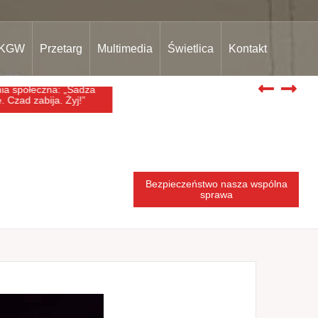
KGW
Przetarg
Multimedia
Świetlica
Kontakt
a społeczna: „Sadza
Bezpieczeństwo nasza wspólna
. Czad zabija. Żyj!”
sprawa