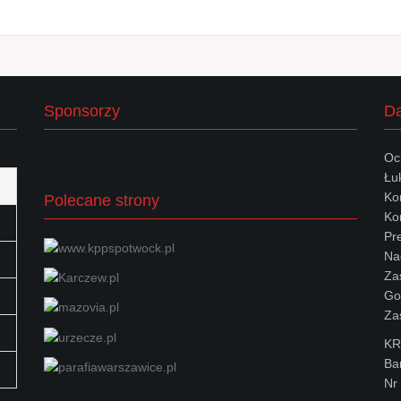
Sponsorzy
Da
Oc
Łu
Ko
Polecane strony
Kon
Pr
Na
Za
Go
Za
KR
Ba
Nr