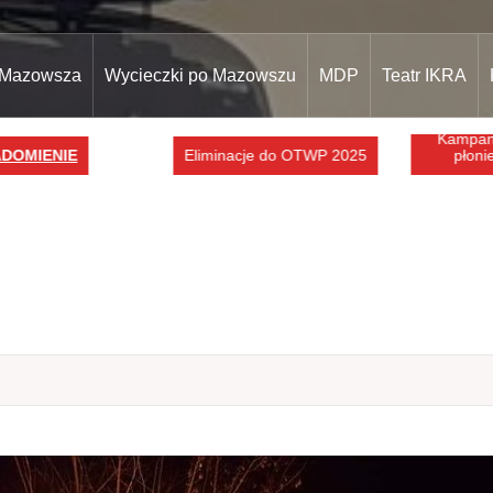
 Mazowsza
Wycieczki po Mazowszu
MDP
Teatr IKRA
Kampani
DOMIENIE
Eliminacje do OTWP 2025
płonie