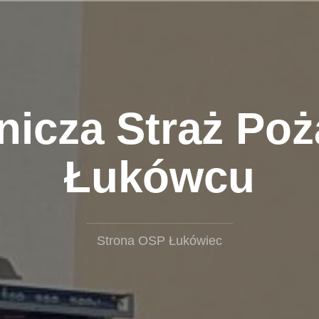
nicza Straż Poż
Łukówcu
Strona OSP Łukówiec