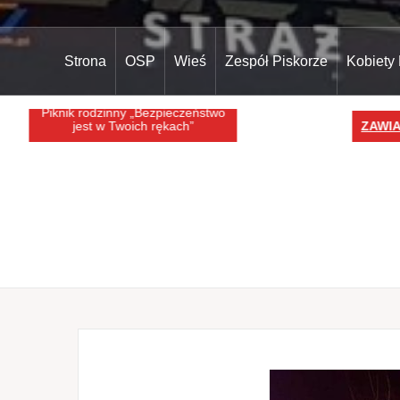
Strona
OSP
Wieś
Zespół Piskorze
Kobiety
Piknik rodzinny „Bezpieczeństwo
jest w Twoich rękach”
ZAWIA