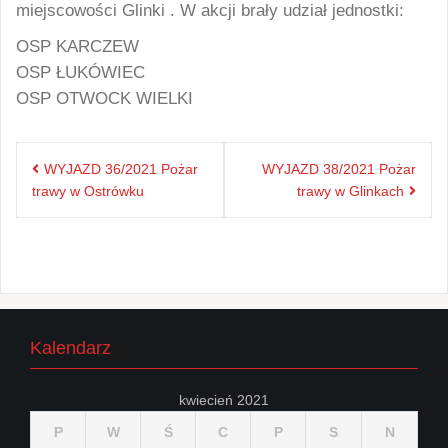
miejscowości Glinki . W akcji brały udział jednostki:
OSP KARCZEW
OSP ŁUKÓWIEC
OSP OTWOCK WIELKI
Nawigacja
WYJAZD 36/2021 Pożar
WYJAZD 38/2021 Pożar
wpisu
trawy w Ostrówku
trawy w Glinkach
Kalendarz
kwiecień 2021
P
W
Ś
C
P
S
N