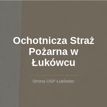
Przejdź
do
treści
Ochotnicza Straż
Pożarna w
Łukówcu
Strona OSP Łukówiec