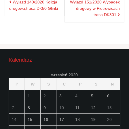
Wyjazd 149/2020 Kolizja
Wyjazd 151/2020 Wypadek
wpisu
drogowa,trasa DK50 Glinki
drogowy w Piotrowicach
trasa DK801
Kalendarz
wrzesień 2020
P
W
Ś
C
P
S
N
1
2
3
4
5
6
7
8
9
10
11
12
13
14
15
16
17
18
19
20