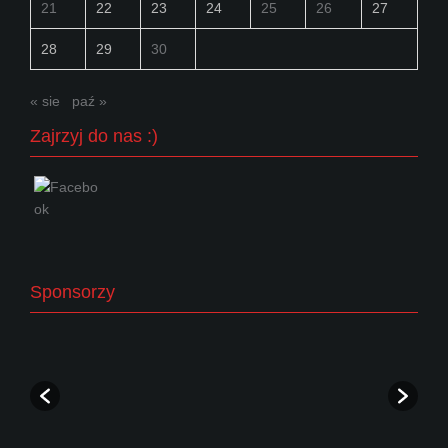
21
22
23
24
25
26
27
28
29
30
« sie
paź »
Zajrzyj do nas :)
Sponsorzy