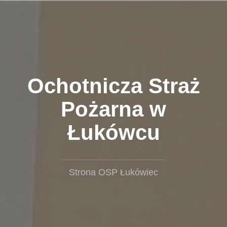
Przejdź
do
treści
Ochotnicza Straż
Pożarna w
Łukówcu
Strona OSP Łukówiec