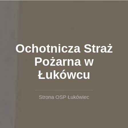
Przejdź
do
treści
Ochotnicza Straż
Pożarna w
Łukówcu
Strona OSP Łukówiec