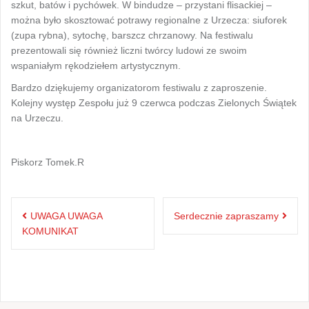
szkut, batów i pychówek. W bindudze – przystani flisackiej –
można było skosztować potrawy regionalne z Urzecza: siuforek
(zupa rybna), sytochę, barszcz chrzanowy. Na festiwalu
prezentowali się również liczni twórcy ludowi ze swoim
wspaniałym rękodziełem artystycznym.
Bardzo dziękujemy organizatorom festiwalu z zaproszenie.
Kolejny występ Zespołu już 9 czerwca podczas Zielonych Świątek
na Urzeczu.
Piskorz Tomek.R
Nawigacja
UWAGA UWAGA
Serdecznie zapraszamy
wpisu
KOMUNIKAT