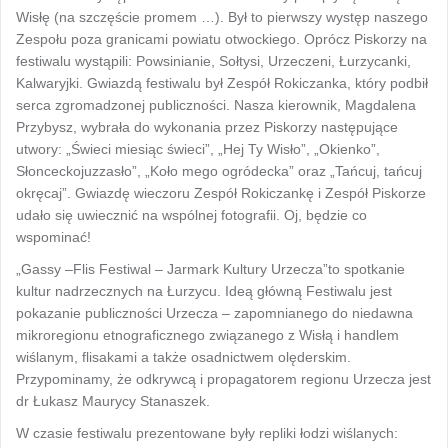
Wisłę (na szczęście promem …). Był to pierwszy występ naszego
Zespołu poza granicami powiatu otwockiego. Oprócz Piskorzy na
festiwalu wystąpili: Powsinianie, Sołtysi, Urzeczeni, Łurzycanki,
Kalwaryjki. Gwiazdą festiwalu był Zespół Rokiczanka, który podbił
serca zgromadzonej publiczności. Nasza kierownik, Magdalena
Przybysz, wybrała do wykonania przez Piskorzy następujące
utwory: „Świeci miesiąc świeci”, „Hej Ty Wisło”, „Okienko”,
Słonceckojuzzasło”, „Koło mego ogródecka” oraz „Tańcuj, tańcuj
okręcaj”. Gwiazdę wieczoru Zespół Rokiczankę i Zespół Piskorze
udało się uwiecznić na wspólnej fotografii. Oj, będzie co
wspominać!
„Gassy –Flis Festiwal – Jarmark Kultury Urzecza”to spotkanie
kultur nadrzecznych na Łurzycu. Ideą główną Festiwalu jest
pokazanie publiczności Urzecza – zapomnianego do niedawna
mikroregionu etnograficznego związanego z Wisłą i handlem
wiślanym, flisakami a także osadnictwem olęderskim.
Przypominamy, że odkrywcą i propagatorem regionu Urzecza jest
dr Łukasz Maurycy Stanaszek.
W czasie festiwalu prezentowane były repliki łodzi wiślanych: