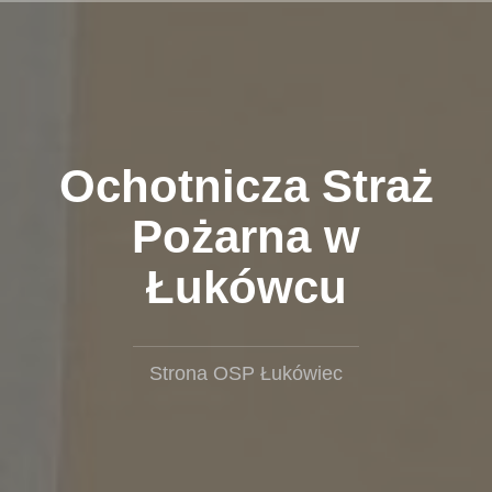
Przejdź
do
treści
Ochotnicza Straż
Pożarna w
Łukówcu
Strona OSP Łukówiec