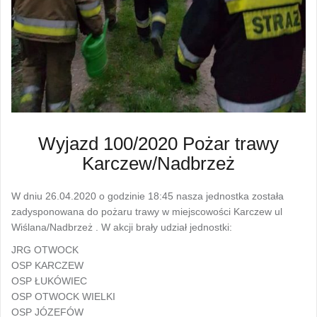
Wyjazd 100/2020 Pożar trawy
Karczew/Nadbrzeż
W dniu 26.04.2020 o godzinie 18:45 nasza jednostka została
zadysponowana do pożaru trawy w miejscowości Karczew ul
Wiślana/Nadbrzeż . W akcji brały udział jednostki:
JRG OTWOCK
OSP KARCZEW
OSP ŁUKÓWIEC
OSP OTWOCK WIELKI
OSP JÓZEFÓW