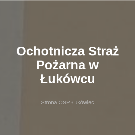
Przejdź
do
treści
Ochotnicza Straż
Pożarna w
Łukówcu
Strona OSP Łukówiec