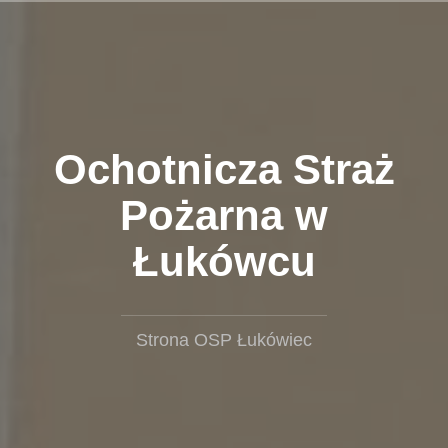
Przejdź
do
treści
Ochotnicza Straż
Pożarna w
Łukówcu
Strona OSP Łukówiec