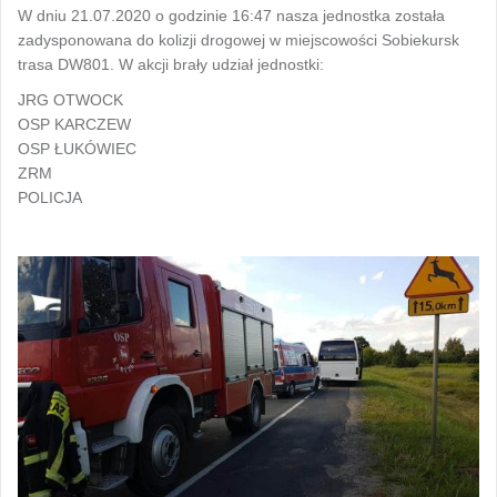
W dniu 21.07.2020 o godzinie 16:47 nasza jednostka została
zadysponowana do kolizji drogowej w miejscowości Sobiekursk
trasa DW801. W akcji brały udział jednostki:
JRG OTWOCK
OSP KARCZEW
OSP ŁUKÓWIEC
ZRM
POLICJA