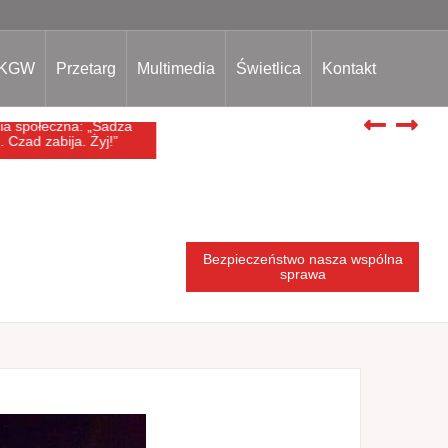
KGW
Przetarg
Multimedia
Świetlica
Kontakt
a społeczna: „Sadza
Bezpieczeństwo nasza wspólna
. Czad zabija. Żyj!”
sprawa