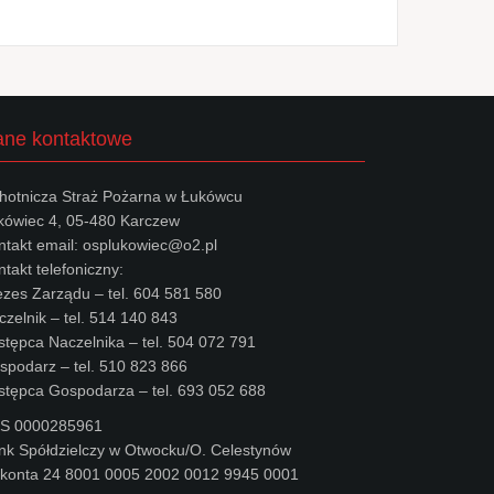
ne kontaktowe
hotnicza Straż Pożarna w Łukówcu
kówiec 4, 05-480 Karczew
ntakt email: osplukowiec@o2.pl
takt telefoniczny:
ezes Zarządu – tel. 604 581 580
czelnik – tel. 514 140 843
stępca Naczelnika – tel. 504 072 791
spodarz – tel. 510 823 866
stępca Gospodarza – tel. 693 052 688
S 0000285961
nk Spółdzielczy w Otwocku/O. Celestynów
 konta 24 8001 0005 2002 0012 9945 0001