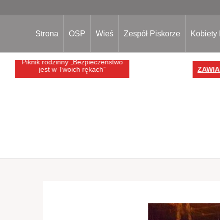
Strona
OSP
Wieś
Zespół Piskorze
Kobiety
Piknik rodzinny „Bezpieczeństwo
jest w Twoich rękach”
ZAWIA