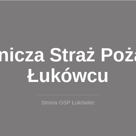
nicza Straż Poż
Łukówcu
Strona OSP Łukówiec