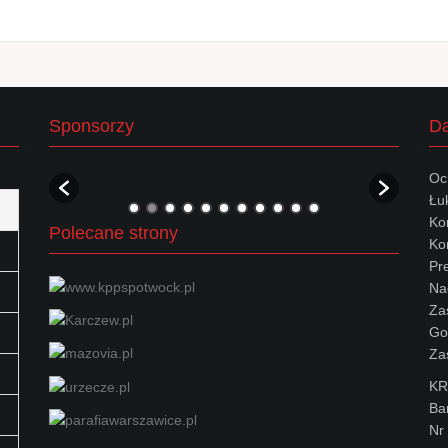
Sponsorzy
Da
Oc
Łu
Ko
Polecane strony
Kon
Pr
Na
Za
Go
Za
KR
Ba
Nr