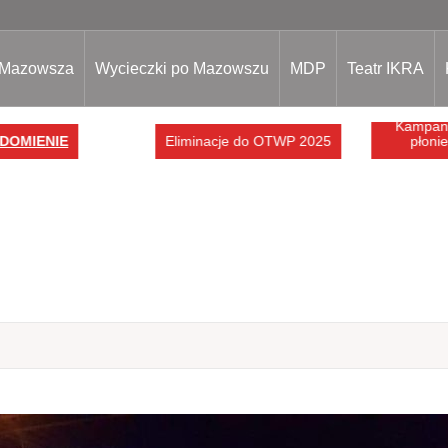
 Mazowsza
Wycieczki po Mazowszu
MDP
Teatr IKRA
Kampani
DOMIENIE
Eliminacje do OTWP 2025
płonie