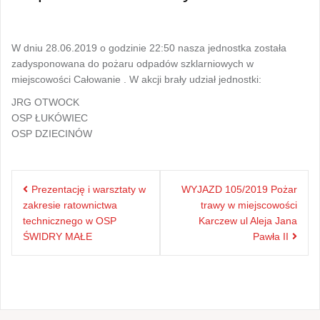
W dniu 28.06.2019 o godzinie 22:50 nasza jednostka została
zadysponowana do pożaru odpadów szklarniowych w
miejscowości Całowanie . W akcji brały udział jednostki:
JRG OTWOCK
OSP ŁUKÓWIEC
OSP DZIECINÓW
Nawigacja
Prezentację i warsztaty w
WYJAZD 105/2019 Pożar
wpisu
zakresie ratownictwa
trawy w miejscowości
technicznego w OSP
Karczew ul Aleja Jana
ŚWIDRY MAŁE
Pawła II