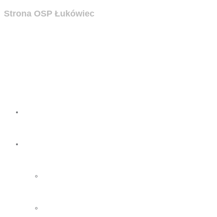
Strona OSP Łukówiec
Strona
OSP
O nas
Zarząd OSP