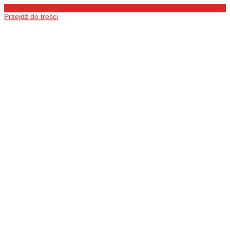
Przejdź do treści
Ochotnicza
Straż Pożarna
w Łukówcu