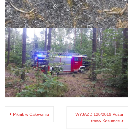
Nawigacja
Piknik w Całowaniu
WYJAZD 120/2019 Pożar
wpisu
trawy Kosumce