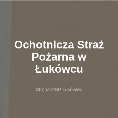
Przejdź
do
treści
Ochotnicza Straż
Pożarna w
Łukówcu
Strona OSP Łukówiec