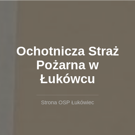
Przejdź
do
treści
Ochotnicza Straż
Pożarna w
Łukówcu
Strona OSP Łukówiec