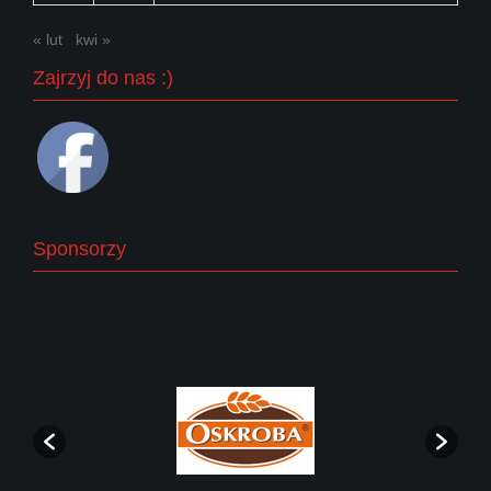
« lut
kwi »
Zajrzyj do nas :)
Sponsorzy