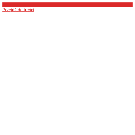
Przejdź do treści
Ochotnicza
Straż Pożarna
w Łukówcu