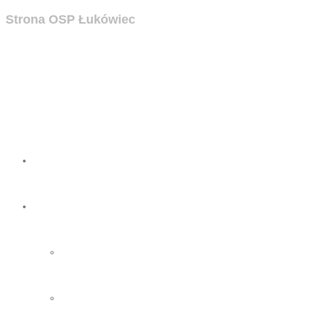
Strona OSP Łukówiec
Strona
OSP
O nas
Zarząd OSP